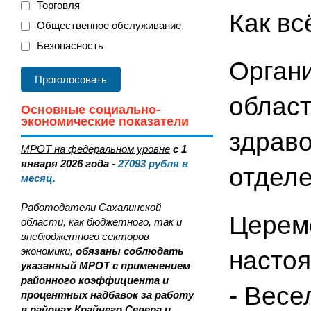
Торговля
Как вс
Общественное обслуживание
Безопасность
Орган
облас
Основные социально-
экономические показатели
здрав
МРОТ на федеральном уровне
с 1
января 2026 года
-
27093
рубля в
отдел
месяц.
Работодатели Сахалинской
Церем
области, как бюджетного, так и
внебюджетного секторов
экономики,
обязаны соблюдать
настоя
указанный МРОТ с применением
районного коэффициента и
- Весе
процентных надбавок за работу
в районах Крайнего Севера и