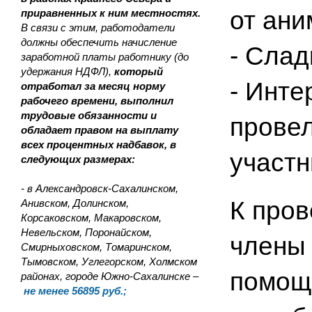
от ани
приравненных к ним местностях.
В связи с этим, работодатели
должны обеспечить начисление
- Слад
заработной платы работнику (до
удержания НДФЛ),
который
- Инте
отработал за месяц норму
рабочего времени, выполнил
трудовые обязанности и
провел
обладает правом на выплату
всех процентных надбавок, в
участн
следующих размерах:
- в Александровск-Сахалинском,
К пров
Анивском, Долинском,
Корсаковском, Макаровском,
Невельском, Поронайском,
члены 
Смирныховском, Томаринском,
Тымовском, Углегорском, Холмском
помощь
районах, городе Южно-Сахалинске –
не менее 56895 руб.;