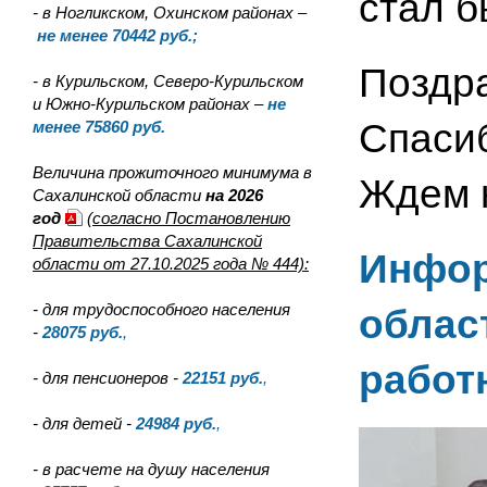
стал б
- в Ногликском, Охинском районах –
не менее 70442 руб.;
Поздра
- в Курильском, Северо-Курильском
и Южно-Курильском районах –
не
Спасиб
менее 75860 руб.
Величина прожиточного минимума в
Ждем 
Сахалинской области
на 2026
год
(согласно Постановлению
Правительства Сахалинской
Инфор
области от 27.10.2025 года № 444):
- для трудоспособного населения
облас
-
28075
руб.
,
работ
- для пенсионеров -
22151
руб.
,
- для детей -
24984
руб.
,
- в расчете на душу населения