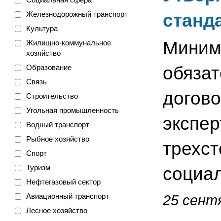
Железнодорожный транспорт
станд
Культура
Миним
Жилищно-коммунальное
хозяйство
Образование
обязат
Связь
догов
Строительство
Угольная промышленность
экспер
Водный транспорт
Рыбное хозяйство
трехст
Спорт
Туризм
социа
Нефтегазовый сектор
Авиационный транспорт
25 сентя
Лесное хозяйство