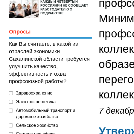
профсо
КАЖДЫЙ ЧЕТВЕРТЫЙ
РОССИЯНИН НЕ СООБЩАЕТ
РАБОТОДАТЕЛЮ О
ПОДРАБОТКЕ
Миним
профсо
Опросы
Как Вы считаете, в какой из
коллек
отраслей экономики
Сахалинской области требуется
образе
улучшить качество,
эффективность и охват
перего
профсоюзной работы?
коллек
Здравоохранение
Электроэнергетика
7 декабр
Автомобильный транспорт и
дорожное хозяйство
Сельское хозяйство
Утвер
Социальная сфера