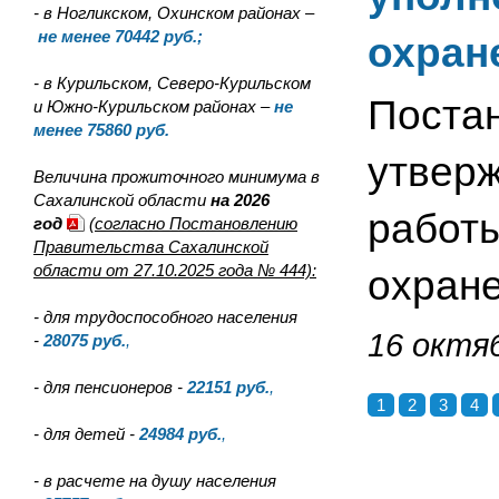
- в Ногликском, Охинском районах –
не менее 70442 руб.;
охран
- в Курильском, Северо-Курильском
Поста
и Южно-Курильском районах –
не
менее 75860 руб.
утвер
Величина прожиточного минимума в
Сахалинской области
на 2026
работы
год
(согласно Постановлению
Правительства Сахалинской
области от 27.10.2025 года № 444):
охране
- для трудоспособного населения
16 октяб
-
28075
руб.
,
- для пенсионеров -
22151
руб.
,
1
2
3
4
- для детей -
24984
руб.
,
- в расчете на душу населения