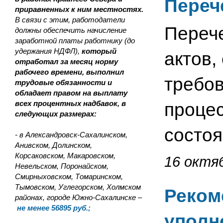
Переч
приравненных к ним местностях.
В связи с этим, работодатели
Перече
должны обеспечить начисление
заработной платы работнику (до
удержания НДФЛ),
который
актов
отработал за месяц норму
рабочего времени, выполнил
требов
трудовые обязанности и
обладает правом на выплату
всех процентных надбавок, в
процес
следующих размерах:
состоя
- в Александровск-Сахалинском,
Анивском, Долинском,
Корсаковском, Макаровском,
16 октяб
Невельском, Поронайском,
Смирныховском, Томаринском,
Тымовском, Углегорском, Холмском
Реком
районах, городе Южно-Сахалинске –
не менее 56895 руб.;
уполн