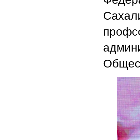
Сахали
профсо
админи
Общес