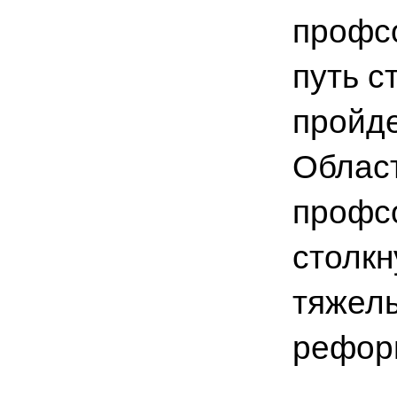
профс
путь с
пройд
Облас
профсо
столкн
тяжел
рефор