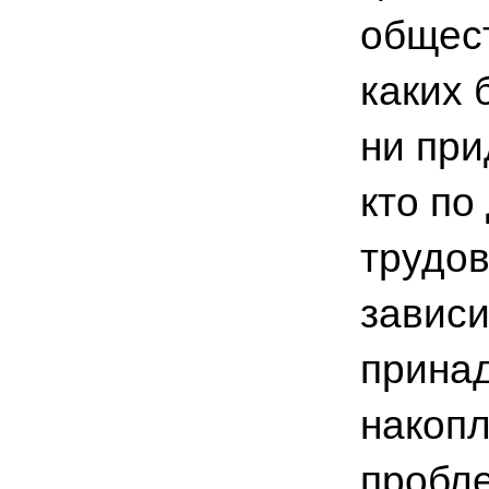
общес
каких 
ни при
кто по
трудов
зависи
принад
накопл
пробле