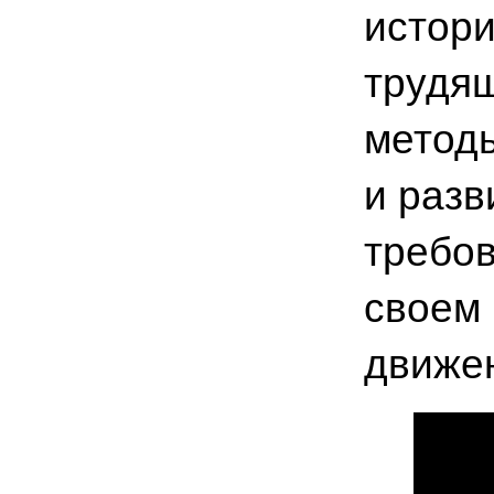
истори
трудящ
метод
и разв
требов
своем
движен