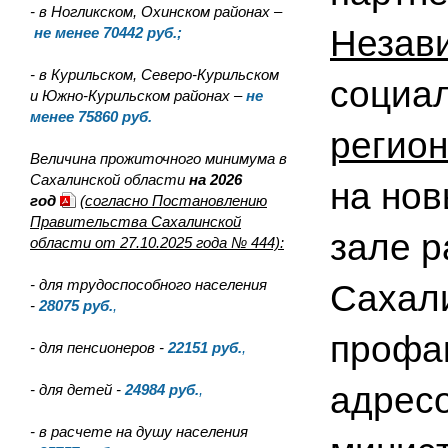
- в Ногликском, Охинском районах –
Незав
не менее 70442 руб.;
- в Курильском, Северо-Курильском
социа
и Южно-Курильском районах –
не
менее 75860 руб.
регио
Величина прожиточного минимума в
Сахалинской области
на 2026
на нов
год
(согласно Постановлению
Правительства Сахалинской
зале р
области от 27.10.2025 года № 444):
- для трудоспособного населения
Сахали
-
28075
руб.
,
профак
- для пенсионеров -
22151
руб.
,
адрес
- для детей -
24984
руб.
,
- в расчете на душу населения