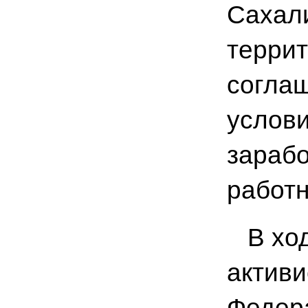
Сахали
террит
согла
услови
зарабо
работн
В ход
актив
Федер