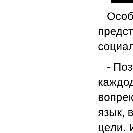
Особы
предст
социа
- Позв
каждод
вопре
язык, 
цели. 