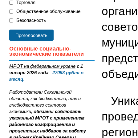
Торговля
орган
Общественное обслуживание
Безопасность
совето
муници
Основные социально-
экономические показатели
предст
МРОТ на федеральном уровне
с 1
объед
января 2026 года
-
27093
рубля в
месяц.
Работодатели Сахалинской
Уника
области, как бюджетного, так и
внебюджетного секторов
экономики,
обязаны соблюдать
провед
указанный МРОТ с применением
районного коэффициента и
регион
процентных надбавок за работу
в районах Крайнего Севера и