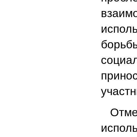
взаимо
испол
борьбы
социал
принос
участн
Отмет
исполь