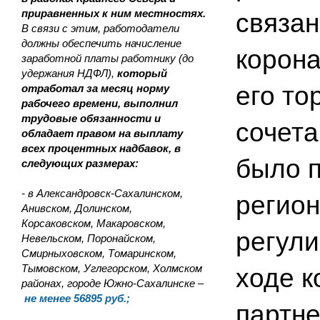
приравненных к ним местностях.
связан
В связи с этим, работодатели
должны обеспечить начисление
корона
заработной платы работнику (до
удержания НДФЛ),
который
его то
отработал за месяц норму
рабочего времени, выполнил
трудовые обязанности и
сочета
обладает правом на выплату
всех процентных надбавок, в
было 
следующих размерах:
- в Александровск-Сахалинском,
регион
Анивском, Долинском,
Корсаковском, Макаровском,
регули
Невельском, Поронайском,
Смирныховском, Томаринском,
Тымовском, Углегорском, Холмском
ходе к
районах, городе Южно-Сахалинске –
не менее 56895 руб.;
партн