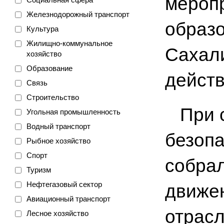
меропр
Железнодорожный транспорт
образ
Культура
Жилищно-коммунальное
Сахал
хозяйство
Образование
действ
Связь
Строительство
При с
Угольная промышленность
Водный транспорт
безопа
Рыбное хозяйство
Спорт
собра
Туризм
Нефтегазовый сектор
движе
Авиационный транспорт
отрас
Лесное хозяйство