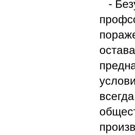
- Безу
профсо
пораже
остава
предна
услов
всегда
общест
произв