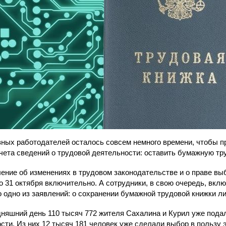
ых работодателей осталось совсем немного времени, чтобы п
чета сведений о трудовой деятельности: оставить бумажную тр
ение
об изменениях в трудовом законодательстве и о праве в
о 31 октября включительно. А сотрудники, в свою очередь, вкл
 одно из заявлений: о сохранении бумажной трудовой книжки ли
яшний день 110 тысяч 772 жителя Сахалина и Курил уже подал
сти.
Из них 12 тысяч 181 человек уже сделали выбор в пользу 