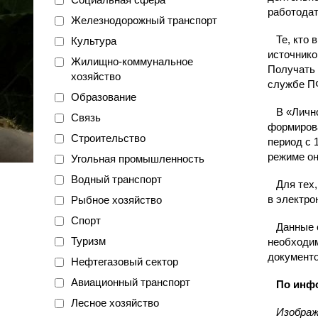
работодат
Железнодорожный транспорт
Те, кто в
Культура
источнико
Жилищно-коммунальное
Получать 
хозяйство
службе ПФ
Образование
В «Личном
Связь
формирова
Строительство
период с 
режиме он
Угольная промышленность
Водный транспорт
Для тех, 
в электро
Рыбное хозяйство
Спорт
Данные о 
Туризм
необходим
документо
Нефтегазовый сектор
Авиационный транспорт
По инфор
Лесное хозяйство
Изображ