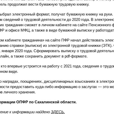
ель продолжил вести бумажную трудовую книжку.
ыбрал электронный формат, получат бумажную книжку на руки. 
м сведений о трудовой деятельности до 2020 года. В электронн
их гражданин сможет в личном кабинете на сайте Пенсионного ф
Р и офисе МФЦ, а также в виде бумажной выписки у работодате
 кабинете гражданина» на сайте ПФР начал действовать элек
нию справки (выписки) из электронной трудовой книжки (ЭТК)
1 января 2020 года. Сформировать выписку о трудовой деятель
лайн, а также сохранить документ в pdf-формате.
кто впервые устроится на работу с 2021 года, сведения о труд
нном виде.
наградах, поощрениях, дисциплинарных взысканиях в электрон
ости предоставить куда-либо информацию о заслугах — это м
в личного хранения.
мации ОПФР по Сахалинской области.
ение к информации найдено
ЗДЕСЬ.