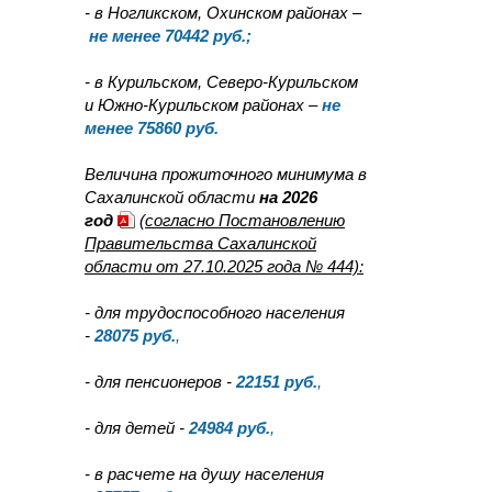
- в Ногликском, Охинском районах –
не менее 70442 руб.;
- в Курильском, Северо-Курильском
и Южно-Курильском районах –
не
менее 75860 руб.
Величина прожиточного минимума в
Сахалинской области
на 2026
год
(согласно Постановлению
Правительства Сахалинской
области от 27.10.2025 года № 444):
- для трудоспособного населения
-
28075
руб.
,
- для пенсионеров -
22151
руб.
,
- для детей -
24984
руб.
,
- в расчете на душу населения