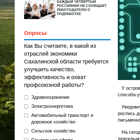
КАЖДЫЙ ЧЕТВЕРТЫЙ
РОССИЯНИН НЕ СООБЩАЕТ
РАБОТОДАТЕЛЮ О
ПОДРАБОТКЕ
Опросы
Как Вы считаете, в какой из
отраслей экономики
Сахалинской области требуется
улучшить качество,
эффективность и охват
профсоюзной работы?
У островн
способа у
Здравоохранение
Электроэнергетика
Уведомл
роспись д
Автомобильный транспорт и
письменно
дорожное хозяйство
Сельское хозяйство
На сегодн
деятельно
Социальная сфера