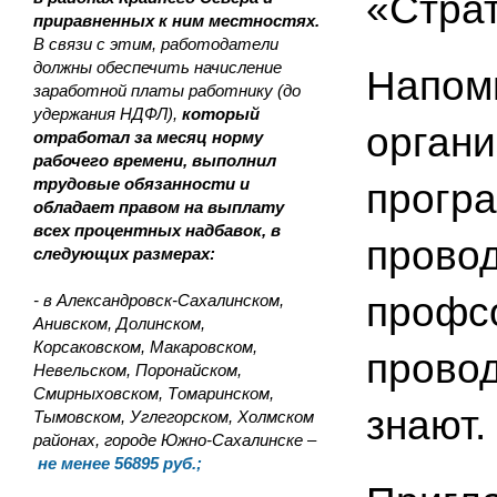
«Страт
приравненных к ним местностях.
В связи с этим, работодатели
должны обеспечить начисление
Напом
заработной платы работнику (до
удержания НДФЛ),
который
орган
отработал за месяц норму
рабочего времени, выполнил
трудовые обязанности и
програ
обладает правом на выплату
всех процентных надбавок, в
прово
следующих размерах:
профсо
- в Александровск-Сахалинском,
Анивском, Долинском,
Корсаковском, Макаровском,
провод
Невельском, Поронайском,
Смирныховском, Томаринском,
знают.
Тымовском, Углегорском, Холмском
районах, городе Южно-Сахалинске –
не менее 56895 руб.;