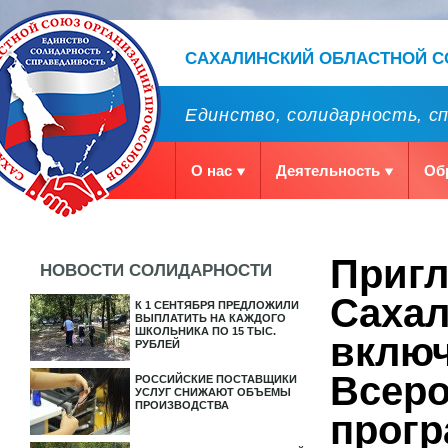
САХАЛИНСКИЙ ОБЛАСТНОЙ 
Единство, солидарность, с
О нас
Деятельность
Об
Приг
НОВОСТИ СОЛИДАРНОСТИ
Сахал
К 1 СЕНТЯБРЯ ПРЕДЛОЖИЛИ
ВЫПЛАТИТЬ НА КАЖДОГО
ШКОЛЬНИКА ПО 15 ТЫС.
включ
РУБЛЕЙ
Всер
РОССИЙСКИЕ ПОСТАВЩИКИ
УСЛУГ СНИЖАЮТ ОБЪЕМЫ
ПРОИЗВОДСТВА
прогр