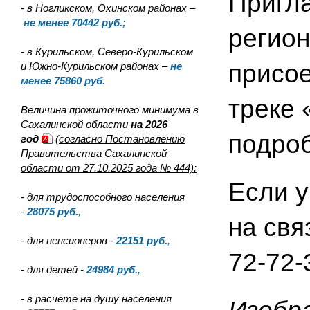
Пригл
- в Ногликском, Охинском районах –
не менее 70442 руб.;
регион
- в Курильском, Северо-Курильском
присое
и Южно-Курильском районах –
не
менее 75860 руб.
треке 
Величина прожиточного минимума в
Сахалинской области
на 2026
подро
год
(согласно Постановлению
Правительства Сахалинской
области от 27.10.2025 года № 444):
Если у
- для трудоспособного населения
-
28075
руб.
,
на свя
- для пенсионеров -
22151
руб.
,
72-72-
- для детей -
24984
руб.
,
- в расчете на душу населения