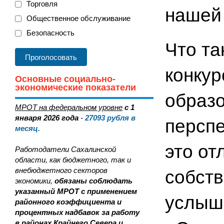
Торговля
нашей
Общественное обслуживание
Безопасность
Что та
конкур
Основные социально-
экономические показатели
образо
МРОТ на федеральном уровне
с 1
января 2026 года
-
27093
рубля в
перспе
месяц.
это от
Работодатели Сахалинской
области, как бюджетного, так и
внебюджетного секторов
собств
экономики,
обязаны соблюдать
указанный МРОТ с применением
услыша
районного коэффициента и
процентных надбавок за работу
в районах Крайнего Севера и