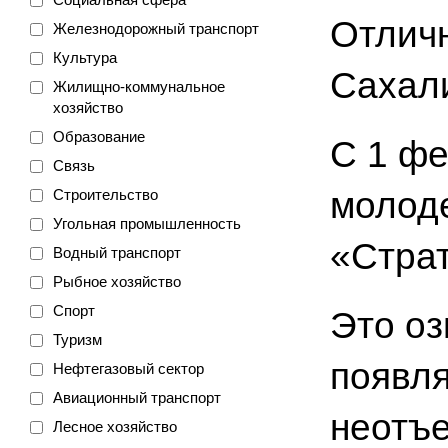
Отлич
Железнодорожный транспорт
Культура
Сахали
Жилищно-коммунальное
хозяйство
Образование
С 1 фе
Связь
молод
Строительство
Угольная промышленность
«Страт
Водный транспорт
Рыбное хозяйство
Спорт
Это оз
Туризм
появля
Нефтегазовый сектор
Авиационный транспорт
неотъ
Лесное хозяйство