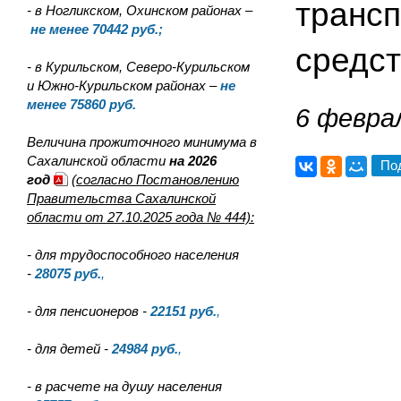
трансп
- в Ногликском, Охинском районах –
не менее 70442 руб.;
средс
- в Курильском, Северо-Курильском
и Южно-Курильском районах –
не
менее 75860 руб.
6 феврал
Величина прожиточного минимума в
Сахалинской области
на 2026
По
год
(согласно Постановлению
Правительства Сахалинской
области от 27.10.2025 года № 444):
- для трудоспособного населения
-
28075
руб.
,
- для пенсионеров -
22151
руб.
,
- для детей -
24984
руб.
,
- в расчете на душу населения