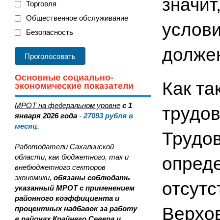
значит
Торговля
Общественное обслуживание
услови
Безопасность
должен
Основные социально-
Как та
экономические показатели
МРОТ на федеральном уровне
с 1
трудов
января 2026 года
-
27093
рубля в
месяц.
Трудов
Работодатели Сахалинской
области, как бюджетного, так и
опреде
внебюджетного секторов
экономики,
обязаны соблюдать
отсутс
указанный МРОТ с применением
районного коэффициента и
Верхов
процентных надбавок за работу
в районах Крайнего Севера и