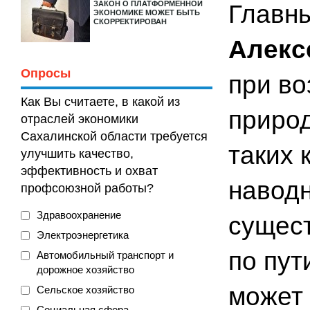
ЗАКОН О ПЛАТФОРМЕННОЙ
Главны
ЭКОНОМИКЕ МОЖЕТ БЫТЬ
СКОРРЕКТИРОВАН
Алекс
Опросы
при во
Как Вы считаете, в какой из
природ
отраслей экономики
Сахалинской области требуется
таких 
улучшить качество,
эффективность и охват
наводн
профсоюзной работы?
Здравоохранение
сущест
Электроэнергетика
по пут
Автомобильный транспорт и
дорожное хозяйство
может 
Сельское хозяйство
Социальная сфера