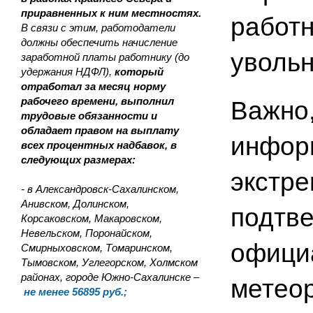
приравненных к ним местностях.
работн
В связи с этим, работодатели
должны обеспечить начисление
увольн
заработной платы работнику (до
удержания НДФЛ),
который
отработал за месяц норму
рабочего времени, выполнил
Важно,
трудовые обязанности и
обладает правом на выплату
инфор
всех процентных надбавок, в
следующих размерах:
экстре
- в Александровск-Сахалинском,
Анивском, Долинском,
подтв
Корсаковском, Макаровском,
Невельском, Поронайском,
официа
Смирныховском, Томаринском,
Тымовском, Углегорском, Холмском
районах, городе Южно-Сахалинске –
метео
не менее 56895 руб.;