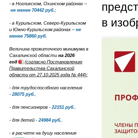
предст
- в Ногликском, Охинском районах –
не менее 70442 руб.;
в изоб
- в Курильском, Северо-Курильском
и Южно-Курильском районах –
не
менее 75860 руб.
Величина прожиточного минимума в
Сахалинской области
на 2026
год
(согласно Постановлению
Правительства Сахалинской
области от 27.10.2025 года № 444):
- для трудоспособного населения
-
28075
руб.
,
- для пенсионеров -
22151
руб.
,
- для детей -
24984
руб.
,
- в расчете на душу населения