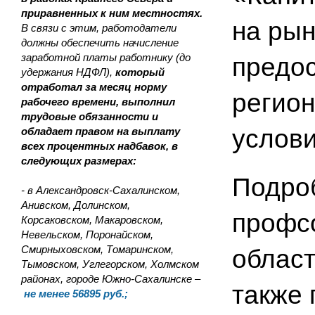
приравненных к ним местностях.
на рын
В связи с этим, работодатели
должны обеспечить начисление
заработной платы работнику (до
предо
удержания НДФЛ),
который
отработал за месяц норму
регион
рабочего времени, выполнил
трудовые обязанности и
услови
обладает правом на выплату
всех процентных надбавок, в
следующих размерах:
Подроб
- в Александровск-Сахалинском,
Анивском, Долинском,
профсо
Корсаковском, Макаровском,
Невельском, Поронайском,
Смирныховском, Томаринском,
област
Тымовском, Углегорском, Холмском
районах, городе Южно-Сахалинске –
также 
не менее 56895 руб.;