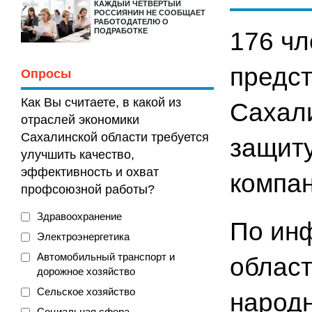
КАЖДЫЙ ЧЕТВЕРТЫЙ
РОССИЯНИН НЕ СООБЩАЕТ
РАБОТОДАТЕЛЮ О
ПОДРАБОТКЕ
176 чл
предс
Опросы
Как Вы считаете, в какой из
Сахал
отраслей экономики
Сахалинской области требуется
защит
улучшить качество,
эффективность и охват
компан
профсоюзной работы?
Здравоохранение
По ин
Электроэнергетика
Автомобильный транспорт и
област
дорожное хозяйство
Сельское хозяйство
народн
Социальная сфера