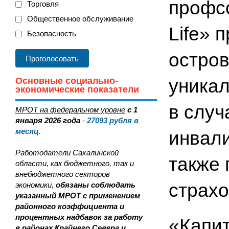
профс
Торговля
Общественное обслуживание
Life» 
Безопасность
остров
Основные социально-
уникал
экономические показатели
в случ
МРОТ на федеральном уровне
с 1
января 2026 года
-
27093
рубля в
месяц.
инвали
Работодатели Сахалинской
также 
области, как бюджетного, так и
внебюджетного секторов
страхо
экономики,
обязаны соблюдать
указанный МРОТ с применением
районного коэффициента и
процентных надбавок за работу
«Капит
в районах Крайнего Севера и