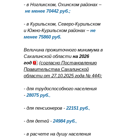
- в Ногликском, Охинском районах –
не менее 70442 руб.;
- в Курильском, Северо-Курильском
и Южно-Курильском районах –
не
менее 75860 руб.
Величина прожиточного минимума в
Сахалинской области
на 2026
год
(согласно Постановлению
Правительства Сахалинской
области от 27.10.2025 года № 444):
- для трудоспособного населения
-
28075
руб.
,
- для пенсионеров -
22151
руб.
,
- для детей -
24984
руб.
,
- в расчете на душу населения