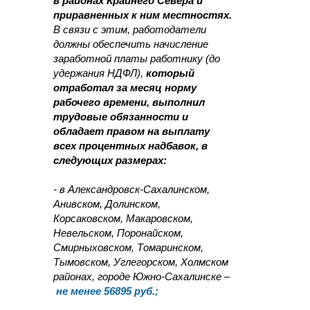
в районах Крайнего Севера и
приравненных к ним местностях.
В связи с этим, работодатели
должны обеспечить начисление
заработной платы работнику (до
удержания НДФЛ),
который
отработал за месяц норму
рабочего времени, выполнил
трудовые обязанности и
обладает правом на выплату
всех процентных надбавок, в
следующих размерах:
- в Александровск-Сахалинском,
Анивском, Долинском,
Корсаковском, Макаровском,
Невельском, Поронайском,
Смирныховском, Томаринском,
Тымовском, Углегорском, Холмском
районах, городе Южно-Сахалинске –
не менее 56895 руб.;