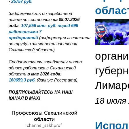
-
25757
руб.
облас
Задолженность по заработной
плате по состоянию
на 09.07.2026
года:
107,856
млн. руб. перед 696
работниками 7
предприятий
(информация агентства
по труду и занятости населения
Сахалинской области)
органи
Среднемесячная заработная плата
губерн
одного работника в Сахалинской
области
в мае 2026 года:
160659,3
руб.
(данные Росстата)
Лимаре
ПОДПИСЫВАЙТЕСЬ НА НАШ
КАНАЛ В MAX!
18 июля 
Испол