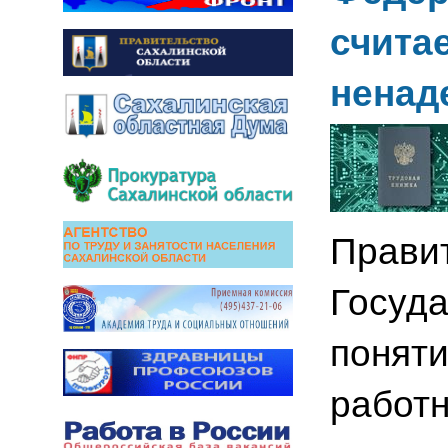
счита
нена
Прави
Госуда
поняти
работн