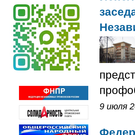
засед
Незав
предст
профо
9 июля 2
Федер