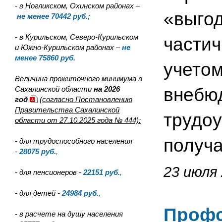
- в Ногликском, Охинском районах –
«выгод
не менее 70442 руб.;
- в Курильском, Северо-Курильском
частич
и Южно-Курильском районах –
не
менее 75860 руб.
учетом
Величина прожиточного минимума в
Сахалинской области
на 2026
внебю
год
(согласно Постановлению
Правительства Сахалинской
трудоу
области от 27.10.2025 года № 444):
получа
- для трудоспособного населения
-
28075
руб.
,
23 июля 
- для пенсионеров -
22151
руб.
,
- для детей -
24984
руб.
,
Профс
- в расчете на душу населения