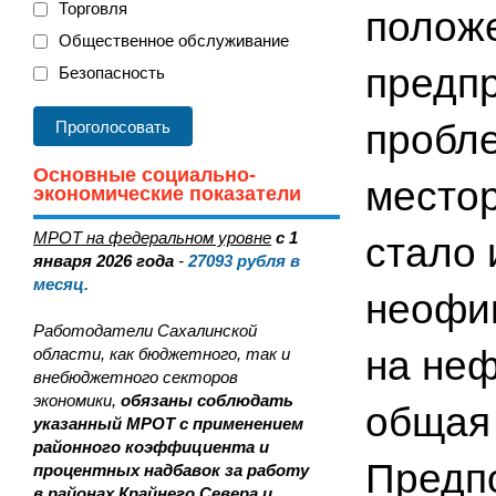
Торговля
полож
Общественное обслуживание
предп
Безопасность
пробле
Основные социально-
место
экономические показатели
МРОТ на федеральном уровне
с 1
стало 
января 2026 года
-
27093
рубля в
месяц.
неофи
Работодатели Сахалинской
на неф
области, как бюджетного, так и
внебюджетного секторов
экономики,
обязаны соблюдать
общая
указанный МРОТ с применением
районного коэффициента и
Предпо
процентных надбавок за работу
в районах Крайнего Севера и