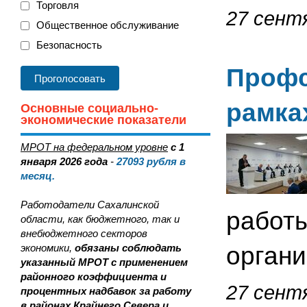
Торговля
27 сентя
Общественное обслуживание
Безопасность
Профс
рамка
Основные социально-
экономические показатели
МРОТ на федеральном уровне
с 1
января 2026 года
-
27093
рубля в
месяц.
Работодатели Сахалинской
работы
области, как бюджетного, так и
внебюджетного секторов
экономики,
обязаны соблюдать
орган
указанный МРОТ с применением
районного коэффициента и
27 сентя
процентных надбавок за работу
в районах Крайнего Севера и