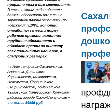
приравненных к ним местностях.
В связи с этим, работодатели
Сахал
должны обеспечить начисление
заработной платы работнику (до
удержания НДФЛ),
который
профс
отработал за месяц норму
рабочего времени, выполнил
дошко
трудовые обязанности и
обладает правом на выплату
профе
всех процентных надбавок, в
следующих размерах:
- в Александровск-Сахалинском,
Анивском, Долинском,
Корсаковском, Макаровском,
Невельском, Поронайском,
Смирныховском, Томаринском,
профд
Тымовском, Углегорском, Холмском
районах, городе Южно-Сахалинске –
награ
не менее 56895 руб.;