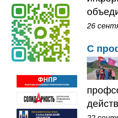
объед
26 сентя
С про
профс
действ
22 сентя