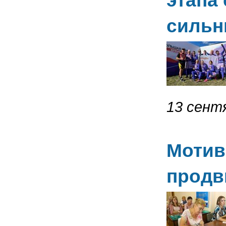
этапа
сильн
13 сентя
Мотив
продв