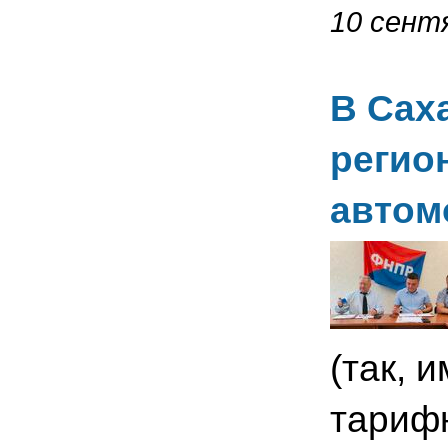
10 сентя
В Сах
регио
автом
(так, 
тарифн