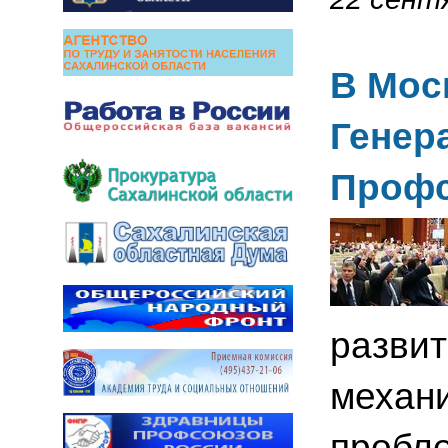
В Мос
Генер
Профс
развит
механ
пробле