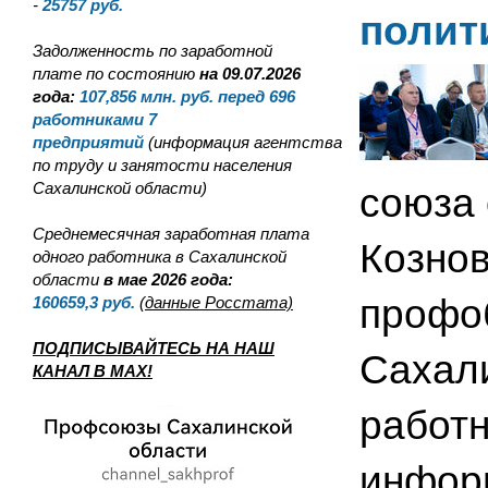
-
25757
руб.
полит
Задолженность по заработной
плате по состоянию
на 09.07.2026
года:
107,856
млн. руб. перед 696
работниками 7
предприятий
(информация агентства
по труду и занятости населения
Сахалинской области)
союза
Среднемесячная заработная плата
Кознов
одного работника в Сахалинской
области
в мае 2026 года:
профо
160659,3
руб.
(данные Росстата)
ПОДПИСЫВАЙТЕСЬ НА НАШ
Сахал
КАНАЛ В MAX!
работн
инфор