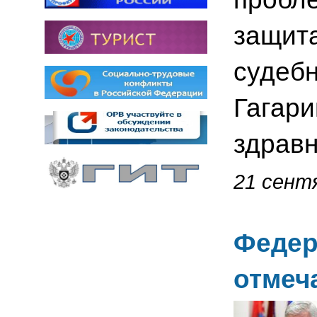
защит
судебн
Гагари
здравн
21 сентя
Федер
отмеч