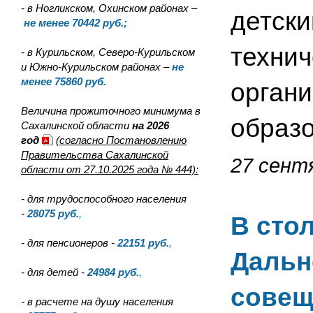
- в Ногликском, Охинском районах –
детск
не менее 70442 руб.;
технич
- в Курильском, Северо-Курильском
и Южно-Курильском районах –
не
менее 75860 руб.
органи
Величина прожиточного минимума в
образо
Сахалинской области
на 2026
год
(согласно Постановлению
Правительства Сахалинской
27 сентя
области от 27.10.2025 года № 444):
- для трудоспособного населения
-
28075
руб.
,
В сто
- для пенсионеров -
22151
руб.
,
Дальн
- для детей -
24984
руб.
,
совещ
- в расчете на душу населения