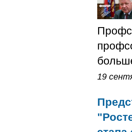
Профсо
профс
больш
19 сентя
Предс
"Рост