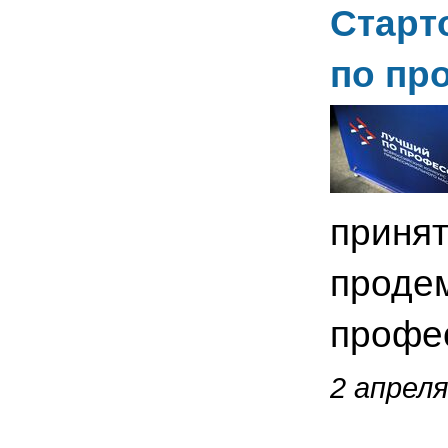
Старт
по пр
принят
проде
профе
2 апреля