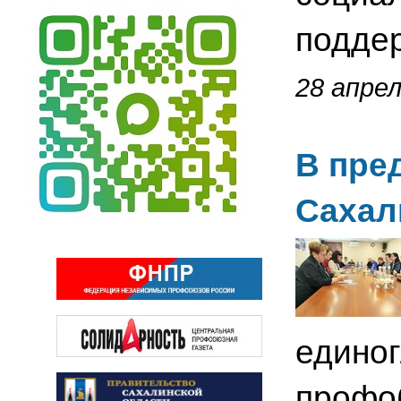
подде
28 апрел
В пре
Сахал
едино
профо