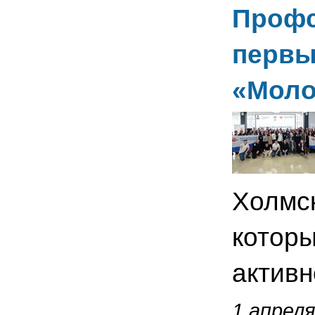
Профс
первы
«Моло
Холмск
которы
активн
1 апреля