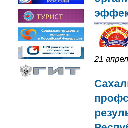
эффек
21 апрел
Сахал
профс
резул
Респу