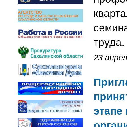
кварта
семин
труда.
23 апрел
Пригл
приня
этапе
орган