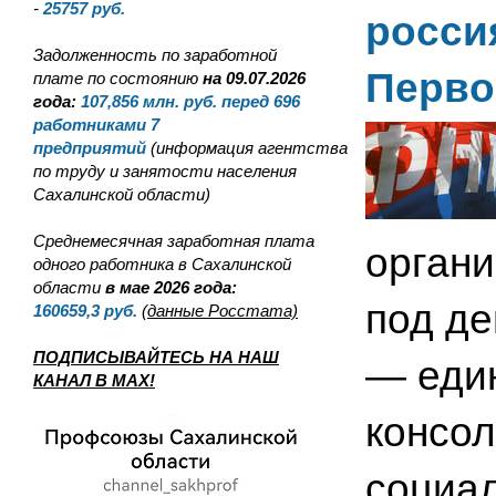
-
25757
руб.
росси
Задолженность по заработной
Перво
плате по состоянию
на 09.07.2026
года:
107,856
млн. руб. перед 696
работниками 7
предприятий
(информация агентства
по труду и занятости населения
Сахалинской области)
Среднемесячная заработная плата
органи
одного работника в Сахалинской
области
в мае 2026 года:
под д
160659,3
руб.
(данные Росстата)
ПОДПИСЫВАЙТЕСЬ НА НАШ
— един
КАНАЛ В MAX!
консол
социал