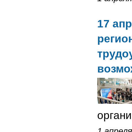
17 ап
регио
трудо
возмо
органи
1 апреля