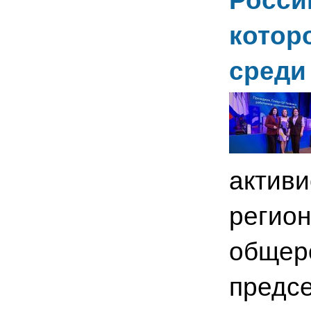
Росси
котор
среди
активи
регион
общеро
предс