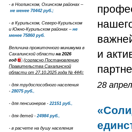
- в Ногликском, Охинском районах –
профе
не менее 70442 руб.;
нашего
- в Курильском, Северо-Курильском
и Южно-Курильском районах –
не
менее 75860 руб.
важней
Величина прожиточного минимума в
и акт
Сахалинской области
на 2026
год
(согласно Постановлению
партне
Правительства Сахалинской
области от 27.10.2025 года № 444):
28 апрел
- для трудоспособного населения
-
28075
руб.
,
- для пенсионеров -
22151
руб.
,
«Соли
- для детей -
24984
руб.
,
единс
- в расчете на душу населения