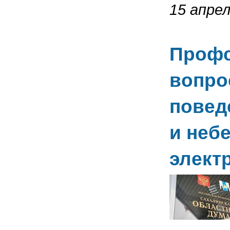
15 апрел
Профс
вопро
повед
и неб
элект