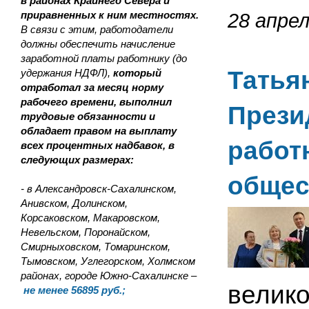
в районах Крайнего Севера и
приравненных к ним местностях.
28 апрел
В связи с этим, работодатели
должны обеспечить начисление
заработной платы работнику (до
Татья
удержания НДФЛ),
который
отработал за месяц норму
рабочего времени, выполнил
Прези
трудовые обязанности и
обладает правом на выплату
работ
всех процентных надбавок, в
следующих размерах:
общес
- в Александровск-Сахалинском,
Анивском, Долинском,
Корсаковском, Макаровском,
Невельском, Поронайском,
Смирныховском, Томаринском,
Тымовском, Углегорском, Холмском
районах, городе Южно-Сахалинске –
велик
не менее 56895 руб.;