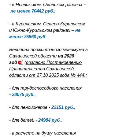
- в Ногликском, Охинском районах –
не менее 70442 руб.;
- в Курильском, Северо-Курильском
и Южно-Курильском районах –
не
менее 75860 руб.
Величина прожиточного минимума в
Сахалинской области
на 2026
год
(согласно Постановлению
Правительства Сахалинской
области от 27.10.2025 года № 444):
- для трудоспособного населения
-
28075
руб.
,
- для пенсионеров -
22151
руб.
,
- для детей -
24984
руб.
,
- в расчете на душу населения