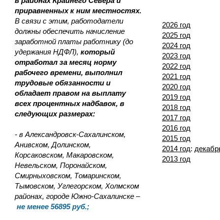
в районах Крайнего Севера и
приравненных к ним местностях.
В связи с этим, работодатели
2026 год
должны обеспечить начисление
2025 год
заработной платы работнику (до
2024 год
удержания НДФЛ),
который
2023 год
отработал за месяц норму
2022 год
рабочего времени, выполнил
2021 год
трудовые обязанности и
2020 год
обладает правом на выплату
2019 год
всех процентных надбавок, в
2018 год
следующих размерах:
2017 год
2016 год
- в Александровск-Сахалинском,
2015 год
Анивском, Долинском,
2014 год
:
декабр
Корсаковском, Макаровском,
2013 год
Невельском, Поронайском,
Смирныховском, Томаринском,
Тымовском, Углегорском, Холмском
районах, городе Южно-Сахалинске –
не менее 56895 руб.;