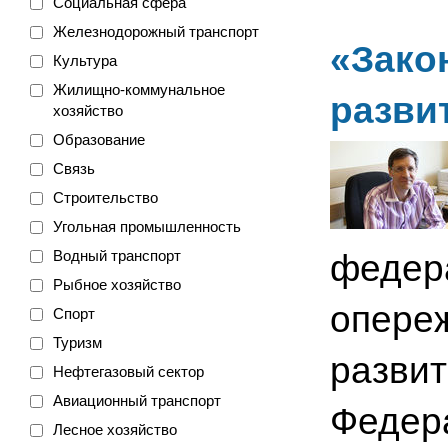
Социальная сфера
Железнодорожный транспорт
«Зако
Культура
Жилищно-коммунальное
разви
хозяйство
Образование
Связь
Строительство
Угольная промышленность
Водный транспорт
федера
Рыбное хозяйство
опере
Спорт
Туризм
развит
Нефтегазовый сектор
Авиационный транспорт
Федера
Лесное хозяйство