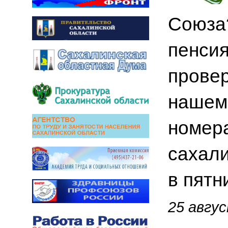
Союза?
пенсия
провер
нашем 
номера
сахали
в пятн
25 авгус