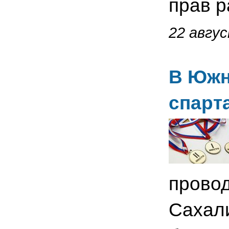
прав р
22 авгус
В Южн
спарт
прово
Сахали