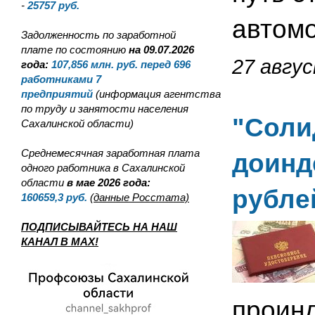
-
25757
руб.
автомо
Задолженность по заработной
плате по состоянию
на 09.07.2026
27 авгус
года:
107,856
млн. руб. перед 696
работниками 7
предприятий
(информация агентства
по труду и занятости населения
"Соли
Сахалинской области)
Среднемесячная заработная плата
доинд
одного работника в Сахалинской
области
в мае 2026 года:
рубле
160659,3
руб.
(данные Росстата)
ПОДПИСЫВАЙТЕСЬ НА НАШ
КАНАЛ В MAX!
проин