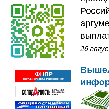
Росси
аргум
выплат
26 авгус
Вышел
инфор