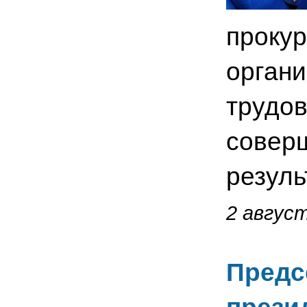
проку
органи
трудов
совер
резуль
2 август
Предс