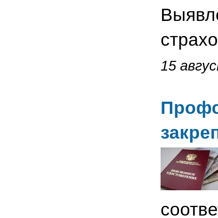
Выявле
страхо
15 авгус
Профс
закре
соотве