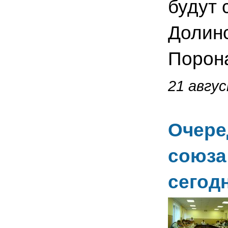
будут 
Долинс
Порона
21 авгус
Очере
союза
сегод