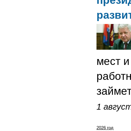
прези
разви
мест и
работн
займе
1 август
2026 год