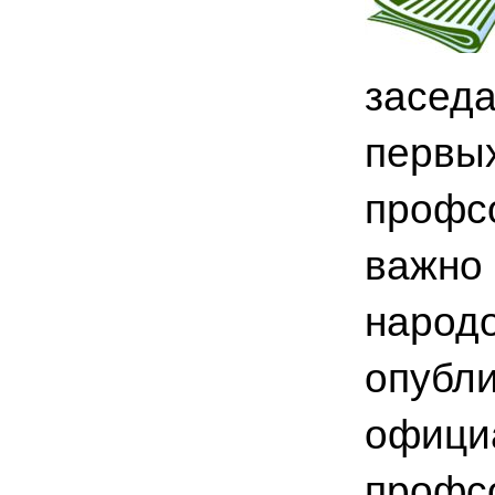
заседа
первых
профсо
важно
народо
опубли
официа
профсо