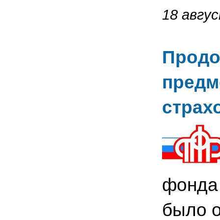
18 авгус
Продо
предм
страх
фонда 
было о