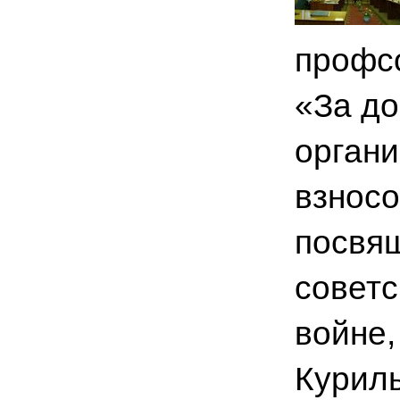
профсо
«За до
органи
взносо
посвя
советс
войне
Куриль