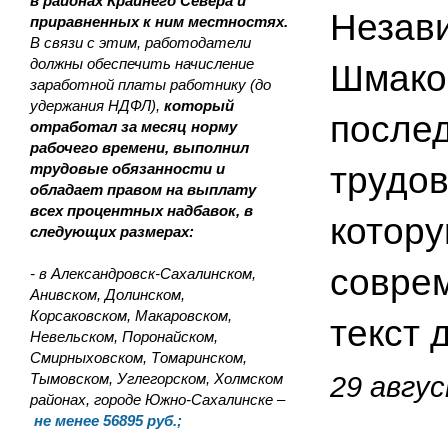
в районах Крайнего Севера и
Незав
приравненных к ним местностях.
В связи с этим, работодатели
должны обеспечить начисление
Шмако
заработной платы работнику (до
удержания НДФЛ),
который
послед
отработал за месяц норму
рабочего времени, выполнил
трудовые обязанности и
трудов
обладает правом на выплату
всех процентных надбавок, в
котору
следующих размерах:
совре
- в Александровск-Сахалинском,
Анивском, Долинском,
Корсаковском, Макаровском,
текст 
Невельском, Поронайском,
Смирныховском, Томаринском,
Тымовском, Углегорском, Холмском
29 авгус
районах, городе Южно-Сахалинске –
не менее 56895 руб.;