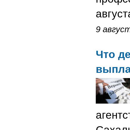
август
9 август
Что д
выпла
агентс
Сахали