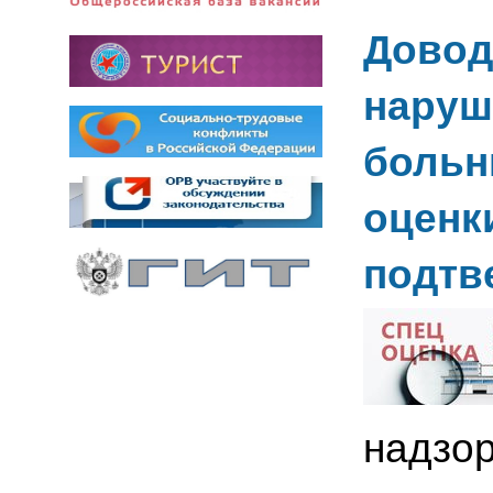
Довод
наруш
больн
оценк
подтв
надзор