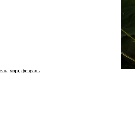
ель
,
март
,
февраль