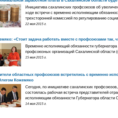
инимальной заработной платы в Сахалинской области буде
Инициатива сахалинских профсоюзов об увеличен
ходе встречи с временно исполняющим обязаннос
трехсторонней комиссией по регулированию соци
22 мая 2015 г.
емяко: «Стоит задача работать вместе с профсоюзами так, 
Временно исполняющий обязанности губернатора 
профсоюзных организаций Сахалинской области (
15 мая 2015 г.
ители областных профсоюзов встретились с временно исп
Олегом Кожемяко
Сегодня, по инициативе сахалинских профсоюзов,
состоялась рабочая встреча представителей отр
исполняющим обязанности Губернатора области 
14 мая 2015 г.