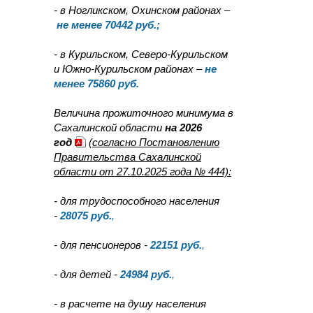
- в Ногликском, Охинском районах –
не менее 70442 руб.;
- в Курильском, Северо-Курильском
и Южно-Курильском районах –
не
менее 75860 руб.
Величина прожиточного минимума в
Сахалинской области
на 2026
год
(согласно Постановлению
Правительства Сахалинской
области от 27.10.2025 года № 444):
- для трудоспособного населения
-
28075
руб.
,
- для пенсионеров -
22151
руб.
,
- для детей -
24984
руб.
,
- в расчете на душу населения