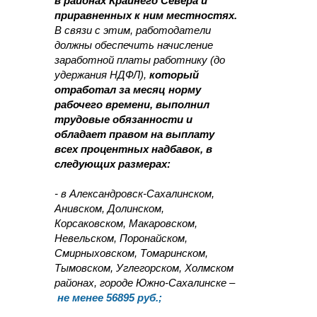
в районах Крайнего Севера и
приравненных к ним местностях.
В связи с этим, работодатели
должны обеспечить начисление
заработной платы работнику (до
удержания НДФЛ),
который
отработал за месяц норму
рабочего времени, выполнил
трудовые обязанности и
обладает правом на выплату
всех процентных надбавок, в
следующих размерах:
- в Александровск-Сахалинском,
Анивском, Долинском,
Корсаковском, Макаровском,
Невельском, Поронайском,
Смирныховском, Томаринском,
Тымовском, Углегорском, Холмском
районах, городе Южно-Сахалинске –
не менее 56895 руб.;